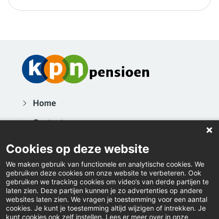
Home
Contact
Actueel
Cookies op deze website
Nieuwsbrieven
We maken gebruik van functionele en analytische cookies. We
gebruiken deze cookies om onze website te verbeteren. Ook
Inloggen
gebruiken we tracking cookies om video’s van derde partijen te
laten zien. Deze partijen kunnen je zo advertenties op andere
websites laten zien. We vragen je toestemming voor een aantal
Downloads
cookies. Je kunt je toestemming altijd wijzigen of intrekken. Je
kunt cookies ook zelf instellen. Lees er meer over in onze