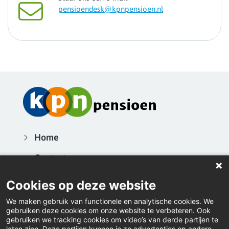
pensioendesk@kpnpensioen.nl
Home
Contact
Actueel
Cookies op deze website
Nieuwsbrieven
We maken gebruik van functionele en analytische cookies. We
gebruiken deze cookies om onze website te verbeteren. Ook
Inloggen
gebruiken we tracking cookies om video’s van derde partijen te
laten zien. Deze partijen kunnen je zo advertenties op andere